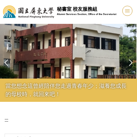
跳
秘書室 校友服務組
到
Alumni Services Section, Office of the Secretariat
主
要
內
容
區
屏師47級校友畢業68週年同學會 115/04/25
:::