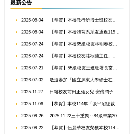
最新公告
2026-08-04
【恭賀】本校教行所博士班校友趙錫清校長榮獲2026年第14屆星雲教育獎
2026-08-04
【恭賀】本校體育系系友通過115年度教師甄試
2026-07-24
【恭賀】本校65級校友林明春校長榮獲教育部115年教育奉獻獎殊榮！
2026-07-24
【恭賀】本校校友莊秋蘭主任、周昆佑主任、林心怡專任輔導員、江慧專老師榮獲教育部115年師鐸獎殊榮
2026-07-21
【恭賀】55級校友王進旺署長當選屏東大學校友總會第七屆理事長~
2026-07-02
敬邀參加「國立屏東大學碩士在職專班校友會」會員大會
2025-11-27
日籍校友前田正雄女兒 安倍潤子女士拜會陳校長 台日情誼深厚
2025-11-06
【恭賀】本校114年「張平沼總裁暨陳淑珠董事長伉儷獎助學金」獲獎名單
2025-09-26
2025.11.22三十重聚～84級畢業30週年校友返校
2025-09-22
【恭賀】伍麗華校友榮獲本校114年度校友終身貢獻獎