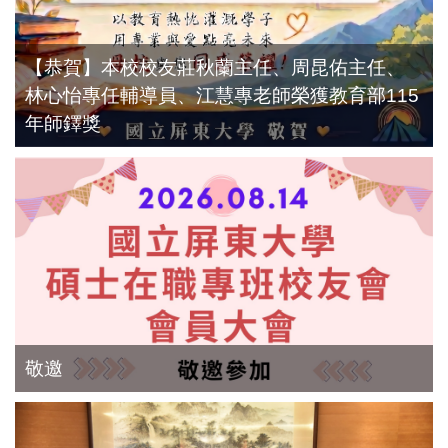
【恭賀】本校校友莊秋蘭主任、周昆佑主任、
林心怡專任輔導員、江慧專老師榮獲教育部115
年師鐸獎
敬邀