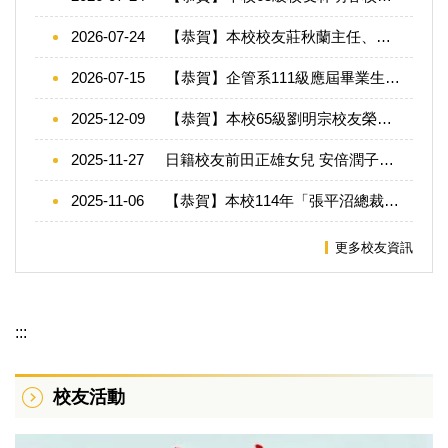
2026-07-24
【恭賀】本校校友莊秋蘭主任、周昆佑主任、林心怡專任輔導員、江慧專老師榮獲教育部115年師鐸獎殊榮
2026-07-15
【恭賀】企管系111級應屆畢業生錄取各校碩士班
2025-12-09
【恭賀】本校65級劉明宗校友榮獲114年客家事務專業獎章二等獎章
2025-11-27
日籍校友前田正雄女兒 安倍潤子女士拜會陳校長 台日情誼深厚
2025-11-06
【恭賀】本校114年「張平沼總裁暨陳淑珠董事長伉儷獎助學金」獲獎名單
更多校友資訊
:::
校友活動