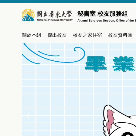
跳
到
秘書室 校友服務組
主
Alumni Services Section, Office of the 
要
內
關於本組
傑出校友
校友之家住宿
校友資料庫
容
區