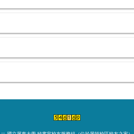
:::
國立屏東大學 秘書室校友服務組（位於屏師校區校友之家）