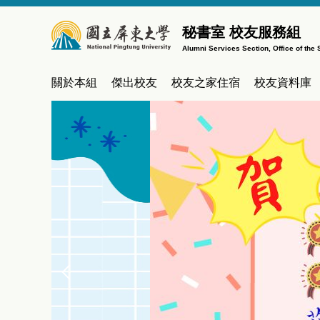
跳
到
秘書室 校友服務組
主
Alumni Services Section, Office of the 
要
內
關於本組
傑出校友
校友之家住宿
校友資料庫
容
區