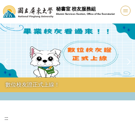
跳
秘書室 校友服務組
到
Alumni Services Section, Office of the Secretariat
主
要
內
容
區
數位校友證正式上線！
:::