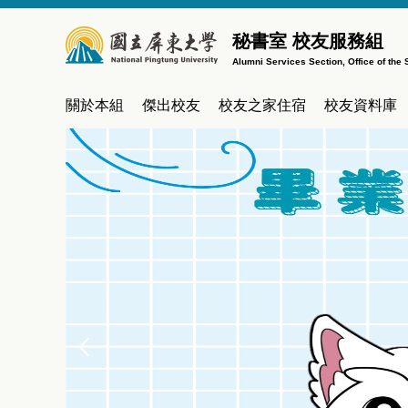
跳
到
秘書室 校友服務組
主
Alumni Services Section, Office of the 
要
內
關於本組
傑出校友
校友之家住宿
校友資料庫
容
區