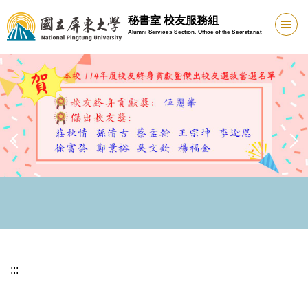
跳
秘書室 校友服務組
到
Alumni Services Section, Office of the Secretariat
主
要
內
容
區
:::